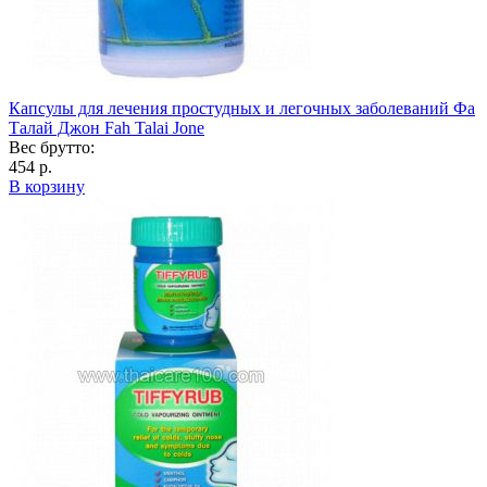
Капсулы для лечения простудных и легочных заболеваний Фа
Талай Джон Fah Talai Jone
Вес брутто:
454 р.
В корзину