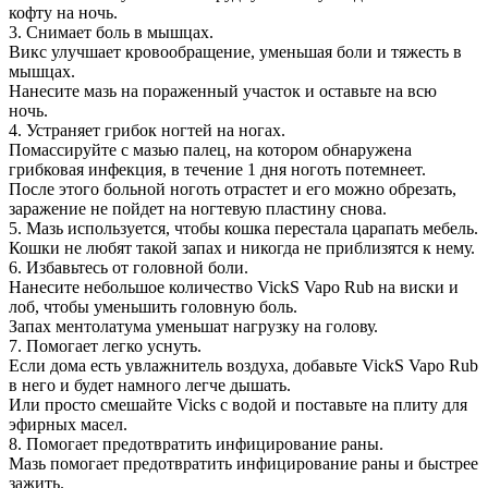
кофту на ночь.
3. Снимает боль в мышцах.
Викс улучшает кровообращение, уменьшая боли и тяжесть в
мышцах.
Нанесите мазь на пораженный участок и оставьте на всю
ночь.
4. Устраняет грибок ногтей на ногах.
Помассируйте с мазью палец, на котором обнаружена
грибковая инфекция, в течение 1 дня ноготь потемнеет.
После этого больной ноготь отрастет и его можно обрезать,
заражение не пойдет на ногтевую пластину снова.
5. Мазь используется, чтобы кошка перестала царапать мебель.
Кошки не любят такой запах и никогда не приблизятся к нему.
6. Избавьтесь от головной боли.
Нанесите небольшое количество VickS Vapo Rub на виски и
лоб, чтобы уменьшить головную боль.
Запах ментолатума уменьшат нагрузку на голову.
7. Помогает легко уснуть.
Если дома есть увлажнитель воздуха, добавьте VickS Vapo Rub
в него и будет намного легче дышать.
Или просто смешайте Vicks с водой и поставьте на плиту для
эфирных масел.
8. Помогает предотвратить инфицирование раны.
Мазь помогает предотвратить инфицирование раны и быстрее
зажить.