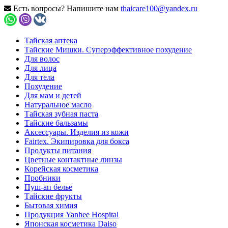
Есть вопросы? Напишите нам
thaicare100@yandex.ru
Тайская аптека
Тайские Мишки. Суперэффективное похудение
Для волос
Для лица
Для тела
Похудение
Для мам и детей
Натуральное масло
Тайская зубная паста
Тайские бальзамы
Аксессуары. Изделия из кожи
Fairtex. Экипировка для бокса
Продукты питания
Цветные контактные линзы
Корейская косметика
Пробники
Пуш-ап белье
Тайские фрукты
Бытовая химия
Продукция Yanhee Hospital
Японская косметика Daiso