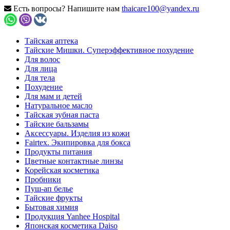
Есть вопросы? Напишите нам
thaicare100@yandex.ru
Тайская аптека
Тайские Мишки. Суперэффективное похудение
Для волос
Для лица
Для тела
Похудение
Для мам и детей
Натуральное масло
Тайская зубная паста
Тайские бальзамы
Аксессуары. Изделия из кожи
Fairtex. Экипировка для бокса
Продукты питания
Цветные контактные линзы
Корейская косметика
Пробники
Пуш-ап белье
Тайские фрукты
Бытовая химия
Продукция Yanhee Hospital
Японская косметика Daiso