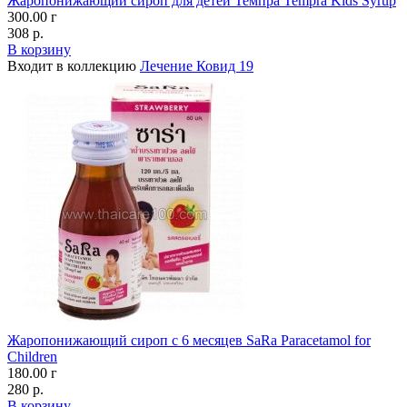
Жаропонижающий сироп для детей Темпра Tempra Kids Syrup
300.00 г
308 р.
В корзину
Входит в коллекцию
Лечение Ковид 19
Жаропонижающий сироп с 6 месяцев SaRa Paracetamol for
Children
180.00 г
280 р.
В корзину