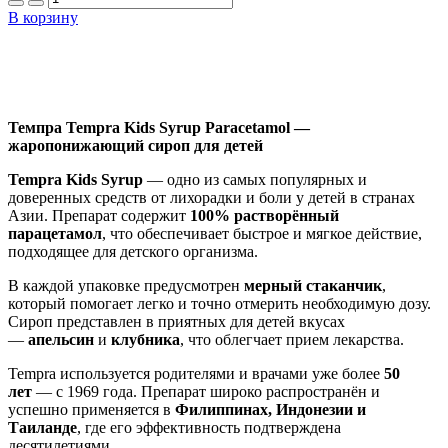
В корзину
Добавить в закладки
Нашли дешевле ?
Темпра Tempra Kids Syrup Paracetamol —
жаропонижающий сироп для детей
Tempra Kids Syrup
— одно из самых популярных и
доверенных средств от лихорадки и боли у детей в странах
Азии. Препарат содержит
100% растворённый
парацетамол
, что обеспечивает быстрое и мягкое действие,
подходящее для детского организма.
В каждой упаковке предусмотрен
мерный стаканчик
,
который помогает легко и точно отмерить необходимую дозу.
Сироп представлен в приятных для детей вкусах
—
апельсин
и
клубника
, что облегчает прием лекарства.
Tempra используется родителями и врачами уже более
50
лет
— с 1969 года. Препарат широко распространён и
успешно применяется в
Филиппинах, Индонезии и
Таиланде
, где его эффективность подтверждена
десятилетиями.