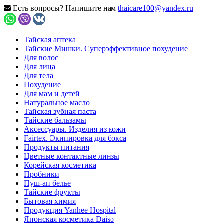
Есть вопросы? Напишите нам
thaicare100@yandex.ru
Тайская аптека
Тайские Мишки. Суперэффективное похудение
Для волос
Для лица
Для тела
Похудение
Для мам и детей
Натуральное масло
Тайская зубная паста
Тайские бальзамы
Аксессуары. Изделия из кожи
Fairtex. Экипировка для бокса
Продукты питания
Цветные контактные линзы
Корейская косметика
Пробники
Пуш-ап белье
Тайские фрукты
Бытовая химия
Продукция Yanhee Hospital
Японская косметика Daiso