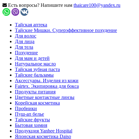
Есть вопросы? Напишите нам
thaicare100@yandex.ru
Тайская аптека
Тайские Мишки. Суперэффективное похудение
Для волос
Для лица
Для тела
Похудение
Для мам и детей
Натуральное масло
Тайская зубная паста
Тайские бальзамы
Аксессуары. Изделия из кожи
Fairtex. Экипировка для бокса
Продукты питания
Цветные контактные линзы
Корейская косметика
Пробники
Пуш-ап белье
Тайские фрукты
Бытовая химия
Продукция Yanhee Hospital
Японская косметика Daiso