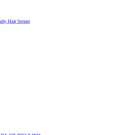
ily Hair Serum
льк для лица и тела