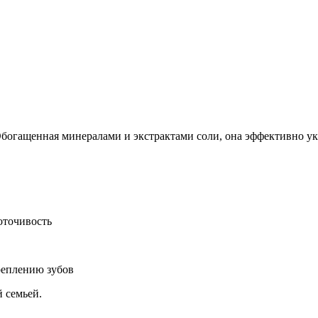
Добавить в закладки
Нашли дешевле ?
Обогащенная минералами и экстрактами соли, она эффективно ук
оточивость
реплению зубов
й семьей.