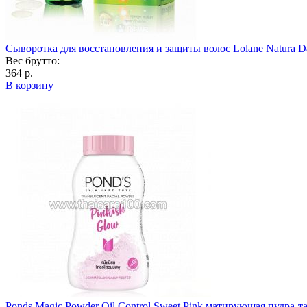
Сыворотка для восстановления и защиты волос Lolane Natura Da
Вес брутто:
364 р.
В корзину
Ponds Magic Powder Oil Control Sweet Pink матирующая пудра-та