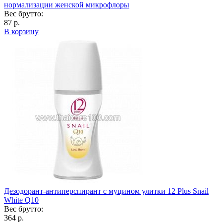
нормализации женской микрофлоры
Вес брутто:
87 р.
В корзину
Дезодорант-антиперспирант с муцином улитки 12 Plus Snail
White Q10
Вес брутто:
364 р.