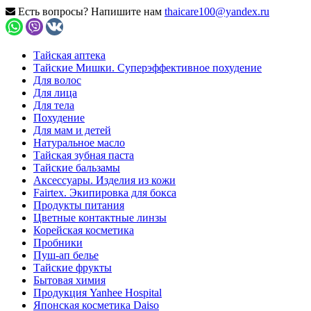
Есть вопросы? Напишите нам
thaicare100@yandex.ru
Тайская аптека
Тайские Мишки. Суперэффективное похудение
Для волос
Для лица
Для тела
Похудение
Для мам и детей
Натуральное масло
Тайская зубная паста
Тайские бальзамы
Аксессуары. Изделия из кожи
Fairtex. Экипировка для бокса
Продукты питания
Цветные контактные линзы
Корейская косметика
Пробники
Пуш-ап белье
Тайские фрукты
Бытовая химия
Продукция Yanhee Hospital
Японская косметика Daiso