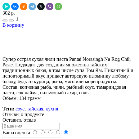
302 р.
В корзину
Добавить в закладки
Нашли дешевле ?
Супер острая сухая чили паста Pantai Norasingh Na Rog Chili
Paste. Подходит для создания множества тайских
традиционных блюд, в том числе супа Том Ям. Пикантный и
неповторимый вкус придаст авторскую изюминку любому
блюду, будь то курица, рыба, мясо или морепродукты.
Состав: копченая рыба, чили, рыбный соус, тамариндовая
паста, сок лайма, пальмовый сахар, соль.
Объем: 134 грамм
Теги:
соус
,
тайская
,
кухня
Отзывы о продукте
Оставить отзыв
Ваша оценка