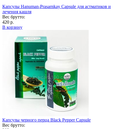
Капсулы Hanuman-Prasarnkay Capsule для астматиков и
лечения кашля
Вес брутто:
420 р.
В корзину
Капсулы черного перца Black Pepper Capsule
Вес брутто: