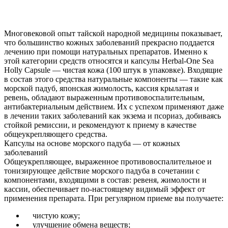
Нашли дешевле ?
Многовековой опыт тайской народной медицины показывает,
что большинство кожных заболеваний прекрасно поддается
лечению при помощи натуральных препаратов. Именно к
этой категории средств относятся и капсулы Herbal-One Sea
Holly Capsule — чистая кожа (100 штук в упаковке). Входящие
в состав этого средства натуральные компоненты — такие как
морской падуб, японская жимолость, кассия крылатая и
ревень, обладают выраженным противовоспалительным,
антибактериальным действием. Их с успехом применяют даже
в лечении таких заболеваний как экзема и псориаз, добиваясь
стойкой ремиссии, и рекомендуют к приему в качестве
общеукрепляющего средства.
Капсулы на основе морского падуба — от кожных
заболеваний
Общеукрепляющее, выраженное противовоспалительное и
тонизирующее действие морского падуба в сочетании с
компонентами, входящими в состав: ревеня, жимолости и
кассии, обеспечивает по-настоящему видимый эффект от
применения препарата. При регулярном приеме вы получаете:
чистую кожу;
улучшение обмена веществ;