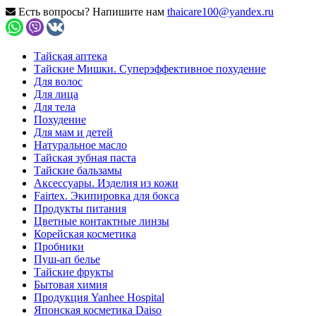
Есть вопросы? Напишите нам
thaicare100@yandex.ru
Тайская аптека
Тайские Мишки. Суперэффективное похудение
Для волос
Для лица
Для тела
Похудение
Для мам и детей
Натуральное масло
Тайская зубная паста
Тайские бальзамы
Аксессуары. Изделия из кожи
Fairtex. Экипировка для бокса
Продукты питания
Цветные контактные линзы
Корейская косметика
Пробники
Пуш-ап белье
Тайские фрукты
Бытовая химия
Продукция Yanhee Hospital
Японская косметика Daiso