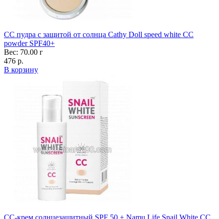
CC пудра с защитой от солнца Cathy Doll speed white CC
powder SPF40+
Вес: 70.00 г
476 р.
В корзину
CC-крем солнцезащитный SPF 50 + Namu Life Snail White CC