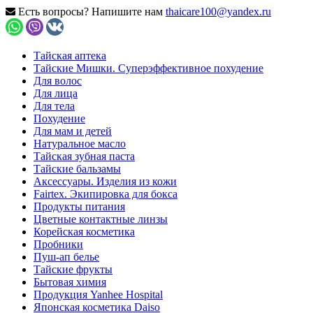
Есть вопросы? Напишите нам
thaicare100@yandex.ru
Тайская аптека
Тайские Мишки. Суперэффективное похудение
Для волос
Для лица
Для тела
Похудение
Для мам и детей
Натуральное масло
Тайская зубная паста
Тайские бальзамы
Аксессуары. Изделия из кожи
Fairtex. Экипировка для бокса
Продукты питания
Цветные контактные линзы
Корейская косметика
Пробники
Пуш-ап белье
Тайские фрукты
Бытовая химия
Продукция Yanhee Hospital
Японская косметика Daiso