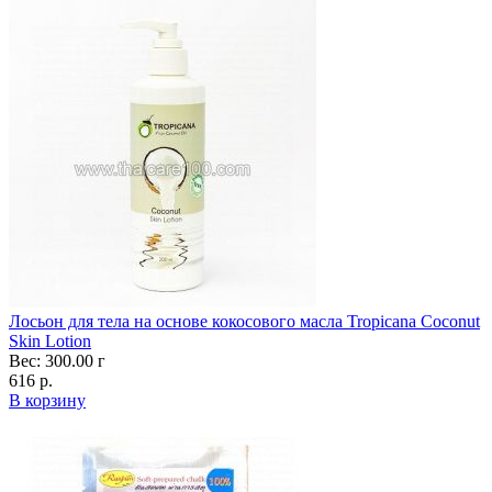
Лосьон для тела на основе кокосового масла Tropicana Coconut
Skin Lotion
Вес: 300.00 г
616 р.
В корзину