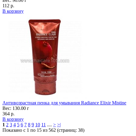
Вес: 90.00 г
112 р.
В корзину
Антивозрастная пенка для умывания Radiance Elixir Mistine
Вес: 130.00 г
364 р.
В корзину
1
2
3
4
5
6
7
8
9
10
11
....
>
>|
Показано с 1 по 15 из 562 (страниц: 38)