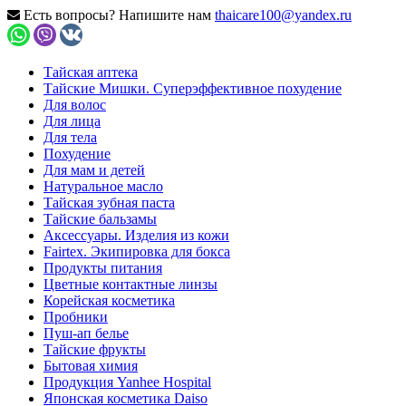
Есть вопросы? Напишите нам
thaicare100@yandex.ru
Тайская аптека
Тайские Мишки. Суперэффективное похудение
Для волос
Для лица
Для тела
Похудение
Для мам и детей
Натуральное масло
Тайская зубная паста
Тайские бальзамы
Аксессуары. Изделия из кожи
Fairtex. Экипировка для бокса
Продукты питания
Цветные контактные линзы
Корейская косметика
Пробники
Пуш-ап белье
Тайские фрукты
Бытовая химия
Продукция Yanhee Hospital
Японская косметика Daiso