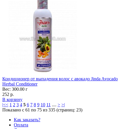
Кондиционер от выпадения волос с авокадо Jinda Avocado
Herbal Conditioner
Вес: 300.00 г
252 р.
В корзину
|<
<
1
2
3
4
5
6
7
8
9
10
11
....
>
>|
Показано с 61 по 75 из 335 (страниц: 23)
Как заказать?
Оплата