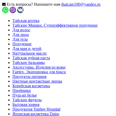
Есть вопросы? Напишите нам
thaicare100@yandex.ru
Тайская аптека
Тайские Мишки. Суперэффективное похудение
Для волос
Для лица
Для тела
Похудение
Для мам и детей
Натуральное масло
Тайская зубная паста
Тайские бальзамы
Аксессуары. Изделия из кожи
Fairtex. Экипировка для бокса
Продукты питания
Цветные контактные линзы
Корейская косметика
Пробники
Пуш-ап белье
Тайские фрукты
Бытовая химия
Продукция Yanhee Hospital
Японская косметика Daiso