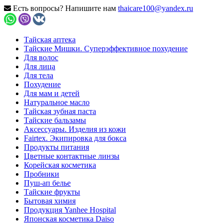
Есть вопросы? Напишите нам
thaicare100@yandex.ru
Тайская аптека
Тайские Мишки. Суперэффективное похудение
Для волос
Для лица
Для тела
Похудение
Для мам и детей
Натуральное масло
Тайская зубная паста
Тайские бальзамы
Аксессуары. Изделия из кожи
Fairtex. Экипировка для бокса
Продукты питания
Цветные контактные линзы
Корейская косметика
Пробники
Пуш-ап белье
Тайские фрукты
Бытовая химия
Продукция Yanhee Hospital
Японская косметика Daiso