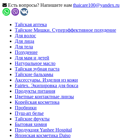
Есть вопросы? Напишите нам
thaicare100@yandex.ru
Тайская аптека
Тайские Мишки. Суперэффективное похудение
Для волос
Для лица
Для тела
Похудение
Для мам и детей
Натуральное масло
Тайская зубная паста
Тайские бальзамы
Аксессуары. Изделия из кожи
Fairtex. Экипировка для бокса
Продукты питания
Цветные контактные линзы
Корейская косметика
Пробники
Пуш-ап белье
Тайские фрукты
Бытовая химия
Продукция Yanhee Hospital
Японская косметика Daiso