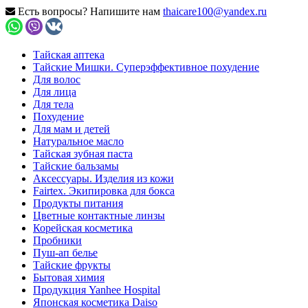
Есть вопросы? Напишите нам
thaicare100@yandex.ru
Тайская аптека
Тайские Мишки. Суперэффективное похудение
Для волос
Для лица
Для тела
Похудение
Для мам и детей
Натуральное масло
Тайская зубная паста
Тайские бальзамы
Аксессуары. Изделия из кожи
Fairtex. Экипировка для бокса
Продукты питания
Цветные контактные линзы
Корейская косметика
Пробники
Пуш-ап белье
Тайские фрукты
Бытовая химия
Продукция Yanhee Hospital
Японская косметика Daiso