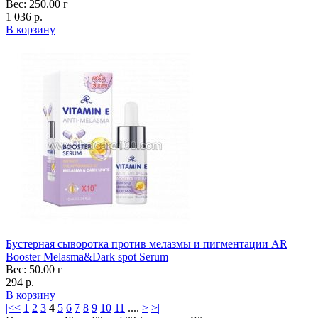
Вес: 250.00 г
1 036 р.
В корзину
Бустерная сыворотка против мелазмы и пигментации AR
Booster Melasma&Dark spot Serum
Вес: 50.00 г
294 р.
В корзину
|<
<
1
2
3
4
5
6
7
8
9
10
11
....
>
>|